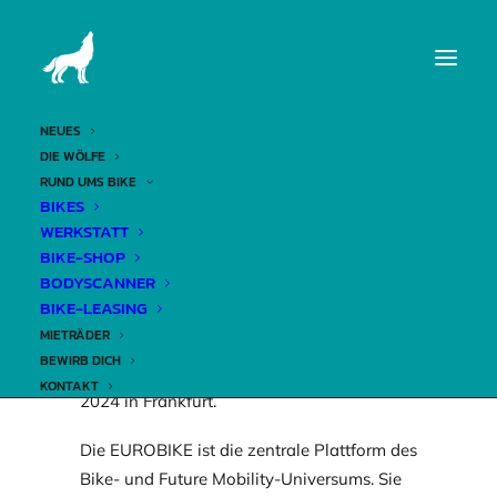
DER WOLFSBAU HAT
AM 03.07.2024
NEUES
DIE WÖLFE
GESCHLOSSEN…
RUND UMS BIKE
BIKES
WERKSTATT
19. Juni 2024
BIKE-SHOP
BODYSCANNER
BIKE-LEASING
MIETRÄDER
BEWIRB DICH
…denn wir sind für euch auf der EUROBIKE
KONTAKT
2024 in Frankfurt.
Die EUROBIKE ist die zentrale Plattform des
Bike- und Future Mobility-Universums. Sie