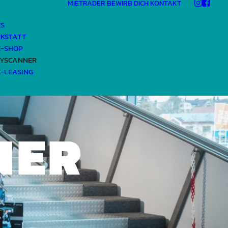
MIETRÄDER
BEWIRB DICH
KONTAKT
ES
KSTATT
E-SHOP
YSCANNER
E-LEASING
NER