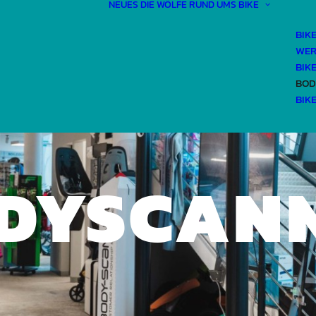
NEUES
DIE WÖLFE
RUND UMS BIKE
BIK
WER
BIK
BOD
BIK
DYSCAN