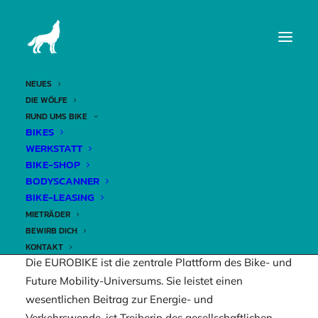
DER WOLFSBAU HAT
AM 21.06.2023
NEUES
DIE WÖLFE
GESCHLOSSEN...
RUND UMS BIKE
BIKES
WERKSTATT
13. Juni 2023
BIKE-SHOP
BODYSCANNER
BIKE-LEASING
… denn wir sind für euch auf der EUROBIKE 2023 in
MIETRÄDER
BEWIRB DICH
Frankfurt.
KONTAKT
Die EUROBIKE ist die zentrale Plattform des Bike- und
Future Mobility-Universums. Sie leistet einen
wesentlichen Beitrag zur Energie- und
Verkehrswende, ist Treiberin des gesellschaftlichen