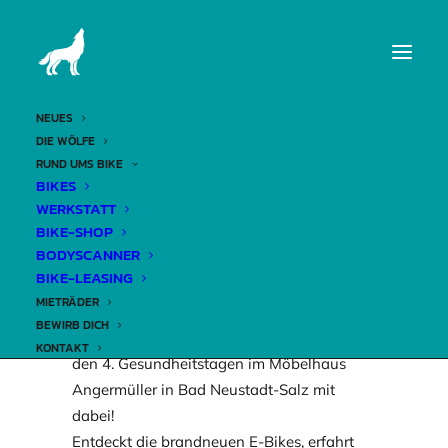
DERWOLF BEI DEN
GESUNDHEITSTAGEN
NEUES
DIE WÖLFE
RUND UMS BIKE
BIKES
WERKSTATT
2. Oktober 2024
BIKE-SHOP
BODYSCANNER
BIKE-LEASING
MIETRÄDER
BEWIRB DICH
Am
4. und 5. Oktober 2024
sind wir bei
KONTAKT
den 4. Gesundheitstagen im Möbelhaus
Angermüller in Bad Neustadt-Salz mit
dabei!
Entdeckt die brandneuen E-Bikes, erfahrt