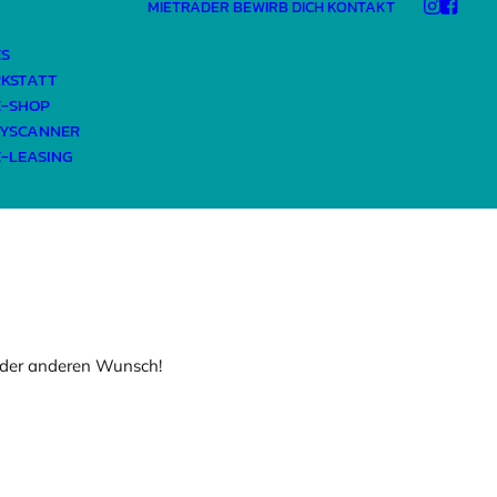
MIETRÄDER
BEWIRB DICH
KONTAKT
ES
KSTATT
E-SHOP
NDER!
YSCANNER
E-LEASING
 oder anderen Wunsch!