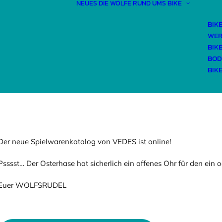
NEUES
DIE WÖLFE
RUND UMS BIKE
BIK
WER
BIK
LE WOLFSKI
BOD
BIK
Der neue Spielwarenkatalog von VEDES ist online!
Psssst… Der Osterhase hat sicherlich ein offenes Ohr für den ein
Euer WOLFSRUDEL