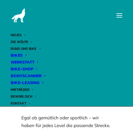
NEUE E-BIKE-
TOUREN 2025
NEUES
DIE WÖLFE
RUND UMS BIKE
BIKES
10. April 2025
WERKSTATT
BIKE-SHOP
BODYSCANNER
BIKE-LEASING
Ab April bis Oktober heißt es wieder mal:
MIETRÄDER
BEWIRB DICH
Aufsteigen, abschalten, Abenteuer erleben!
KONTAKT
Egal ob gemütlich oder sportlich – wir
haben für jedes Level die passende Strecke.