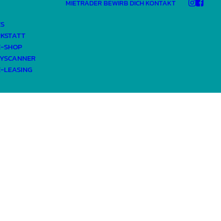
MIETRÄDER
BEWIRB DICH
KONTAKT
ES
KSTATT
E-SHOP
YSCANNER
E-LEASING